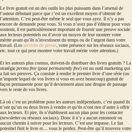
Le livre gratuit est un des outils les plus puissants dans l’arsenal de
l’auteur débutant parce que c’est un excellent moyen d’obtenir de
l’attention. C’est peut-être même le seul que vous ayez. Il n’y a pas
encore de demande pour vous. Si vous n’avez pas d’éditeur pour vous
soutenir, il est particulièrement important de fournir une preuve sociale
aux lecteurs potentiels ou d’avoir un moyen de leur montrer votre
mérite avant qu’ils n’investissent du temps ou de l’argent dans votre
travail. (Les
services de presse
, votre présence sur les réseaux sociaux,
etc. tout ce qui peut montrer votre travail mérite votre attention.)
Et les auteurs plus connus, doivent-ils distribuer des livres gratuits ? La
stratégie
perma free
(pour
permanently free
) est un outil marketing qui
a fait ses preuves. Ça consiste à rendre le premier livre d’une série (ou
n’importe lequel de vos livres si vous en avez beaucoup) gratuit de
façon permanente pour qu’il deviennent ainsi une drogue de passage
vers le reste de vos livres.
Là où c’est un problème pour les auteurs indépendants, c’est quand ils
n’ont qu’un ou deux livres à vendre et qu’ils n’ont rien d’autre à offrir
aux lecteurs. Et pire, ils n’établissent aucun plan pour les contacter
(newsletter ou réseaux sociaux). Donc il n’y a aucun entonnoir ou
aucun chemin à suivre pour les lecteurs. C’est une impasse. Le fan
potentiel finit le livre et… vous le perdez. Peut-être qu’il trouvera votre