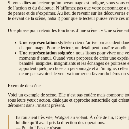
Si vous dites au lecteur qu’un personnage est indigné, vous vous c
de l’action et du dialogue. N’affirmez pas que votre personnage a
de penser et de s’exprimer. Au lieu de revenir sur les découvertes e
le devant de la scène, haha !) pour que le lecteur puisse vivre ces
Une phrase pour retenir les fonctions d’une scène : « Une scène est 
Une représentation stylisée :
rien n’arrive par accident dan
chaque image. Pour le lecteur, un détail peut paraître anodin
Une représentation soignée :
nous lisons pour vivre une vers
moments d’ennui. Quand vous proposez de créer une expérienc
banalité, insipides, insignifiants et les échanges de politess
apportent quelque chose au personnage et à l’intrigue, celles
de ne pas savoir si le vent va tourner en faveur du héros ou s
Exemple de scène
Voici un exemple de scène. Elle n’est pas entière mais comporte tou
sous leurs yeux : action, dialogue et approche sensorielle qui créen
déroulent dans l’instant présent.
Ils roulaient très vite, Wolgast au volant. À côté de lui, Doyle
lui dire qu’il avait pris la direction des opérations.
— Putain ! Pas de réseau.