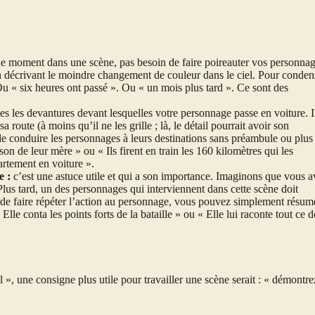
 moment dans une scène, pas besoin de faire poireauter vos personna
n décrivant le moindre changement de couleur dans le ciel. Pour conden
u « six heures ont passé ». Ou « un mois plus tard ». Ce sont des
tes les devantures devant lesquelles votre personnage passe en voiture. I
route (à moins qu’il ne les grille ; là, le détail pourrait avoir son
 de conduire les personnages à leurs destinations sans préambule ou plus
on de leur mère » ou « Ils firent en train les 160 kilomètres qui les
artement en voiture ».
e :
c’est une astuce utile et qui a son importance. Imaginons que vous a
us tard, un des personnages qui interviennent dans cette scène doit
e de faire répéter l’action au personnage, vous pouvez simplement résume
lle conta les points forts de la bataille » ou « Elle lui raconte tout ce d
 », une consigne plus utile pour travailler une scène serait : « démontre