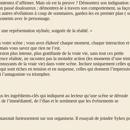
ontentez d’affirmer. Mais où est la preuve ? Démontrez son indignation 
 un passé douloureux ; démontrez-le à travers son comportement, sa faç
t autres révélations à coup de sommaires, gardez-les en premier plan ( s
 moments avec le personnage.
une représentation stylisée, soignée de la réalité. »
s votre scène ; vous avez élaboré chaque moment, chaque interaction et
 mais vous savez que rien ne l’est.
ion plus intense, plus gratifiante de la vraie vie, sans tout ces petits
e réaliste, ne racontez pas la moindre action (les moments d’une trist
e ennuyants de la vraie vie) dans votre scène. Incluez uniquement celles q
 qui sont riches en tension et en suspense, celles qui donnent l’impressi
i l’antagoniste va triompher.
s les ingrédients-clés qui indiquent au lecteur qu’une scène se déroule
t de l’immédiateté, de l’élan et le sentiment que les événements se
 pianotait furieusement sur son organiseur. Il essayait de joindre Sykes p