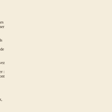
ges
ser
ls
 de
vez
r :
ont
z,