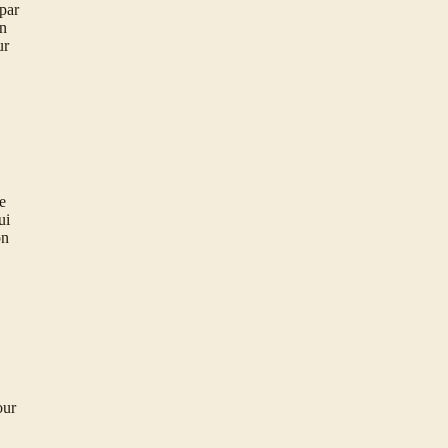
par
on
ur
e
ui
on
our