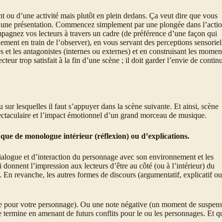
ou d’une activité mais plutôt en plein dedans. Ça veut dire que vous
 une présentation. Commencez simplement par une plongée dans l’actio
mpagnez vos lecteurs à travers un cadre (de préférence d’une façon qui
ulement en train de l’observer), en vous servant des perceptions sensoriel
és et les antagonistes (internes ou externes) et en construisant les momen
teur trop satisfait à la fin d’une scène ; il doit garder l’envie de contin
sur lesquelles il faut s’appuyer dans la scène suivante. Et ainsi, scène
spectaculaire et l’impact émotionnel d’un grand morceau de musique.
 que de monologue intérieur (réflexion) ou d’explications.
ialogue et d’interaction du personnage avec son environnement et les
 donnent l’impression aux lecteurs d’être au côté (ou à l’intérieur) du
s. En revanche, les autres formes de discours (argumentatif, explicatif ou
oire pour votre personnage). Ou une note négative (un moment de suspen
e termine en amenant de futurs conflits pour le ou les personnages. Et q