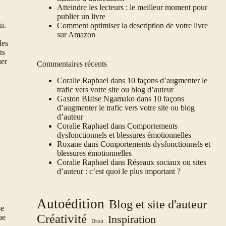
Atteindre les lecteurs : le meilleur moment pour
publier un livre
n.
Comment optimiser la description de votre livre
sur Amazon
les
ts
uer
Commentaires récents
Coralie Raphael
dans
10 façons d’augmenter le
trafic vers votre site ou blog d’auteur
Gaston Blaise Ngamako
dans
10 façons
d’augmenter le trafic vers votre site ou blog
d’auteur
Coralie Raphael
dans
Comportements
dysfonctionnels et blessures émotionnelles
Roxane
dans
Comportements dysfonctionnels et
blessures émotionnelles
Coralie Raphael
dans
Réseaux sociaux ou sites
d’auteur : c’est quoi le plus important ?
Autoédition
Blog et site d'auteur
se
Créativité
ue
Inspiration
Droit