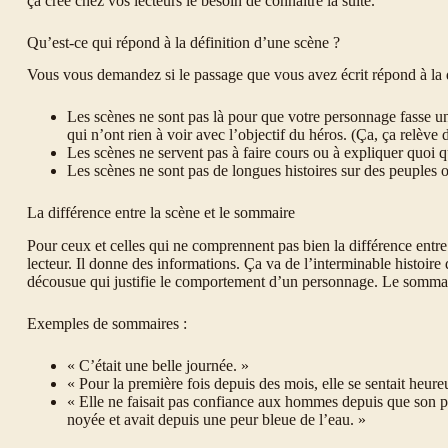
ça crée chez vos lecteurs le besoin de connaître la suite.
Qu’est-ce qui répond à la définition d’une scène ?
Vous vous demandez si le passage que vous avez écrit répond à la 
Les scènes ne sont pas là pour que votre personnage fasse un
qui n’ont rien à voir avec l’objectif du héros. (Ça, ça relève
Les scènes ne servent pas à faire cours ou à expliquer quoi qu
Les scènes ne sont pas de longues histoires sur des peuples o
La différence entre la scène et le sommaire
Pour ceux et celles qui ne comprennent pas bien la différence entr
lecteur. Il donne des informations. Ça va de l’interminable histoire 
décousue qui justifie le comportement d’un personnage. Le sommair
Exemples de sommaires :
« C’était une belle journée. »
« Pour la première fois depuis des mois, elle se sentait heure
« Elle ne faisait pas confiance aux hommes depuis que son père
noyée et avait depuis une peur bleue de l’eau. »