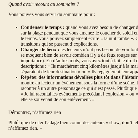
Quand avoir recours au sommaire ?
Vous pouvez vous servir du sommaire pour :
Condenser le temps :
quand vous avez besoin de changer de
sur la plage pendant que vous amenez le coucher de soleil e
le temps, vous pouvez simplement écrire « la nuit tombe ». O
transitions qui se passent d’explications.
Changer de lieux :
les lecteurs n’ont pas besoin de voir tou
se moquent bien de savoir combien il y a de feux rouges sur sa 
importance). En d’autres mots, vous avez tout à fait le droit
descriptions : « Ils marchèrent cinq kilomètres jusqu’à la mais
séparaient de leur destination » ou « Ils regagnèrent leur app
Répéter des informations dévoilées plus tôt dans l’histoir
montré au lecteur un événement sous la forme d’une scène. Pl
raconter à un autre personnage ce qui s’est passé. Plutôt qu
« Je lui racontai les événements précédant l’explosion » ou « E
elle se souvenait de son enlèvement. »
Démontrez, n’affirmez rien
Plutôt que de citer l’adage bien connu des auteurs « show, don’t tell
n’affirmez rien. »