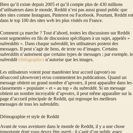
Bien qu’il existe depuis 2005 et qu’il compte plus de 430 millions
d’utilisateurs dans le monde, Reddit n’est pas aussi grand public que
des sites comme Instagram, Pinterest ou Facebook. Pourtant, Reddit est
dans le top 100 des sites web les plus visités en France.
Comment ça marche ? Tout d’abord, toutes les discussions sur Reddit
sont segmentées en fils de discussion spécifiques à un sujet, appelés «
subreddits
». Dans chaque
subreddit
, les utilisateurs postent des
messages. Il peut s’agir de liens, de texte ou d’images. Certains
subreddits
n’autorisent que certains types de messages ; par exemple, le
subreddit
r/infographics
n’autorise que les images.
Les utilisateurs votent pour manifester leur accord (
upvote
) ou
désaccord (
downvote
) et/ou commentent les publications. Quand un
message obtient un grand nombre d’
upvotes
, il peut apparaître dans les
classements « populaire » et « au top » du
subreddit
. Si un message
obtient un nombre incroyable d’
upvotes
, il peut même apparaître sur la
page d’accueil principale de Reddit, qui regroupe les meilleurs
messages de tous les
subreddits
.
Démographie et style de Reddit
Avant de vous aventurer dans le monde de Reddit, il y a une chose
importante dont vous devez être averti : il s’agit d’un public assez