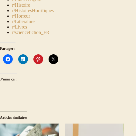
r/Histoire
r/HistoiresHorrifiques
r/Horreur
r/Litterature
r/Livres
r/sciencefiction_FR
Partager :
J’aime ça :
Articles similaires