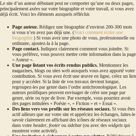
Le site d’un auteur débutant peut ne comporter qu’une ou deux pages,
principalement axées sur votre biographie et votre travail, si vous avez
déjà écrit. Voici les éléments auxquels réfléchir.
Page auteur.
Rédigez une biographie d’environ 200-300 mots
si vous n’en avez pas déjà une. (
Voici comment écrire une
biographie.
) Si vous avez une photo de vous, professionnelle ou
ordinaire, ajoutez-la à la page.
Page contact.
Indiquez clairement comment vous joindre. Si
vous préférez, vous pouvez mettre cette information dans la page
« Auteur ».
Une page listant vos écrits rendus publics.
Mentionnez les
magazines, blogs ou sites web auxquels vous avez apporté votre
contribution. Si vous avez écrit une œuvre en ligne, créez un lien
pour y accéder. Si la liste de vos travaux devient longue,
regroupez-les par genre dans l’ordre antichronologique. Les
auteurs prolifiques peuvent envisager de créer une page par
genre, série ou type de livre. Par exemple, vous pourriez avoir
des pages intitulées « Poésie », « Fiction » et « Essai ».
Des liens vers vos profils sur les réseaux sociaux.
Si vous êtes
actif ailleurs que sur votre site et appréciez les échanges, faites-le
savoir clairement en affichant des icônes de réseaux sociaux
dans votre
header
,
footer
ou
sidebar
(ou avec des
widgets
qui
montrent votre activité).